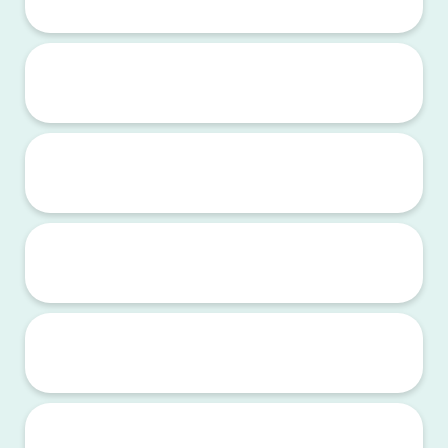
Le CESA 29 lance le Jeu " Commande ton sweat ! "
Plusieurs lots à gagner par tirage au sort !!!
Consultez la nouvelle Grille des salaires applicables au 1er juin 2026 | Convention Collective Nationale Agriculture
A consulter dans l'onglet PARTENARIATS ET INFOS UTILES /
INFOS UTILES
Annulation de la Sortie du 31 mai au Manoir de Penfao
CESA 29 fermé du 16 au 24 avril
Le CESA 29 se prend quelques jours de vacances !
La soirée au BBH affiche complet !!!