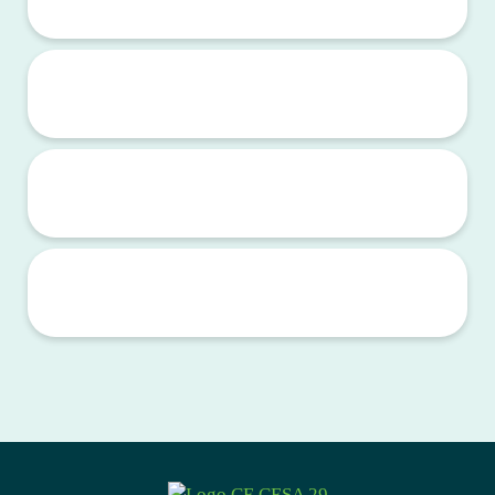
Prestations "Sorties 30 ans" ... ouverture le 31 mars
Découvrez vite les 3 évènements sur votre espace personnel et
passez commande !!!
Bientôt les beaux jours ... inscrivez-vous !!!
et profitez dès à présent des prestations "spéciales 30 ans" !!!
Pensez à réserver vos vacances auprès de nos partenaires !
Partenariats sans subvention CESA 29 mais à tarifs préférentiels
pour les Comités d'Entreprise
La Carte Campagne : aucun lien avec le CESA 29 !!!
Cette carte de réduction, récemment arrivée par erreur dans les
boites aux lettres des salariés agricoles du Finistère, n'a rien à voir
avec le CESA 29.