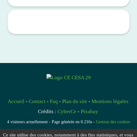
pour les Comités d'Entreprise
La Carte Campagne : aucun lien avec le CESA 29 !!!
Cette carte de réduction, récemment arrivée par erreur dans les
boites aux lettres des salariés agricoles du Finistère, n'a rien à voir
avec le CESA 29.
Top départ des prestations 2026 le 4 février !!!
Accueil
-
Contact
-
Faq
-
Plan du site
-
Mentions légales
Crédits :
CyberCe
-
Pixabay
4 visiteurs actuellement - Page générée en 0.216s -
Gestion des cookies
Ce site utilise des cookies, notamment à des fins statistiques, et vous