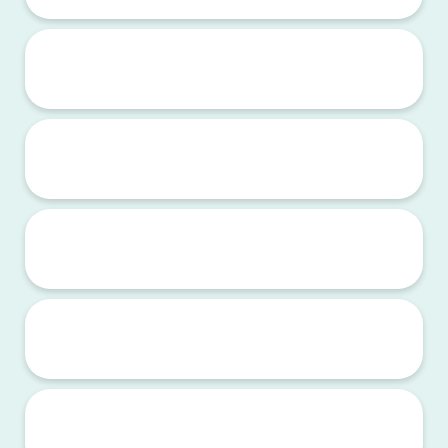
INFOS UTILES
CESA 29 fermé du 16 au 24 avril
Le CESA 29 se prend quelques jours de vacances !
La soirée au BBH affiche complet !!!
Prestations "Sorties 30 ans" ... ouverture le 31 mars
Découvrez vite les 3 évènements sur votre espace personnel et
passez commande !!!
Bientôt les beaux jours ... inscrivez-vous !!!
et profitez dès à présent des prestations "spéciales 30 ans" !!!
Pensez à réserver vos vacances auprès de nos partenaires !
Partenariats sans subvention CESA 29 mais à tarifs préférentiels