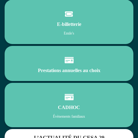

E-billetterie
Emile's

Prestations annuelles au choix

CADHOC
Évènements familiaux
L’ACTUALITÉ DU CESA 29