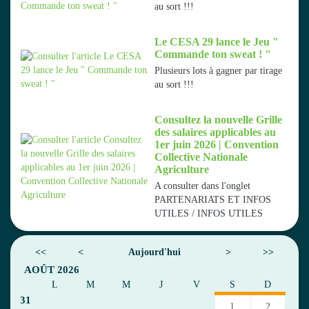
au sort !!!
Le CESA 29 lance le Jeu "
Commande ton sweat ! "
Plusieurs lots à gagner par tirage
au sort !!!
Consultez la nouvelle Grille
des salaires applicables au
1er juin 2026 | Convention
Collective Nationale
Agriculture
A consulter dans l'onglet
PARTENARIATS ET INFOS
UTILES / INFOS UTILES
<<
<
Aujourd'hui
>
>>
AOÛT 2026
L
M
M
J
V
S
D
31
1
2