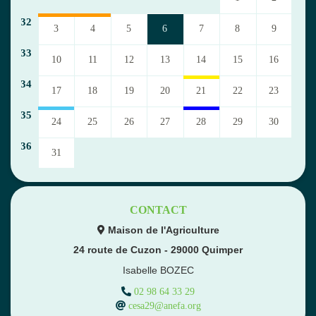
32
3
4
5
6
7
8
9
33
10
11
12
13
14
15
16
34
17
18
19
20
21
22
23
35
24
25
26
27
28
29
30
36
31
CONTACT
Maison de l'Agriculture

24 route de Cuzon - 29000 Quimper
Isabelle BOZEC

02 98 64 33 29

cesa29@anefa.org